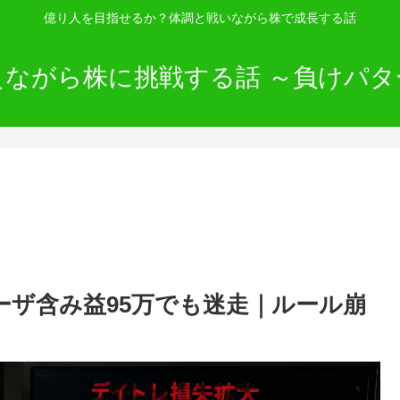
億り人を目指せるか？体調と戦いながら株で成長する話
えながら株に挑戦する話 ～負けパタ
】QDレーザ含み益95万でも迷走｜ルール崩