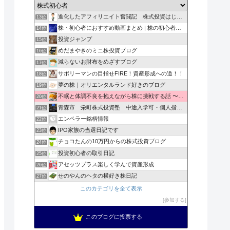
進化したアフィリエイト奮闘記 株式投資はじめました２
13位
株・初心者におすすめ動画まとめ | 株の初心者向けにおすす…
14位
投資ジャンプ
15位
めだまやきのミニ株投資ブログ
16位
減らないお財布をめざすブログ
17位
サボリーマンの目指せFIRE！資産形成への道！！
18位
夢の株｜オリエンタルランド好きのブログ
19位
不眠と体調不良を抱えながら株に挑戦する話 〜負け検証記録〜
20位
青森市 栄町株式投資塾 中途入学可・個人指導可
21位
エンペラー銘柄情報
22位
IPO家族の当選日記です
23位
チョコたんの10万円からの株式投資ブログ
24位
投資初心者の取引日記
25位
アセッツプラス楽しく学んで資産形成
26位
せのやんのヘタの横好き株日記
27位
このカテゴリを全て表示
参加する
このブログに投票する