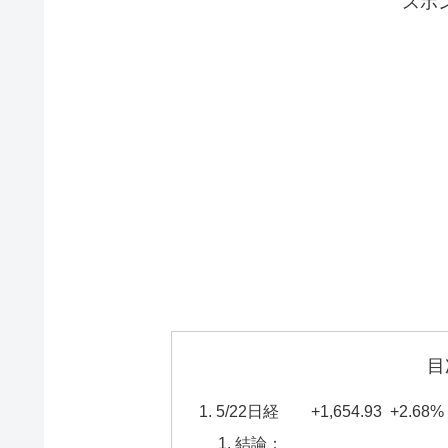
スポ
目
5/22日経 +1,654.
結論：