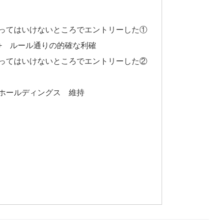
– やってはいけないところでエントリーした①
ス + ルール通りの的確な利確
– やってはいけないところでエントリーした②
ールホールディングス 維持